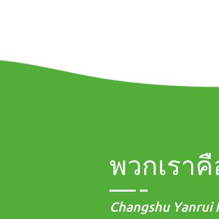
พวกเราคื
Changshu Yanrui N