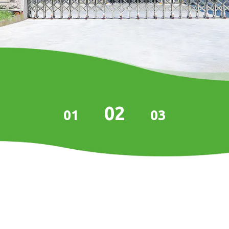
02
01
03