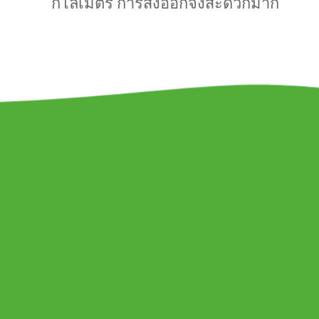
กิโลเมตร การส่งออกจึงสะดวกมาก